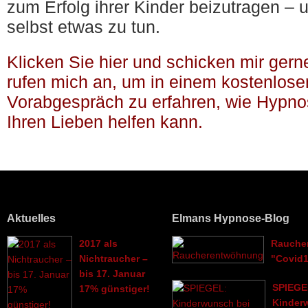
zum Erfolg ihrer Kinder beizutragen – u
selbst etwas zu tun.
Klicken Sie hier und schicken mir gern
rufen mich an, um in einem kostenlose
Vorabgespräch zu erfahren, wie Hypno
Ihren Lieben helfen kann.
Aktuelles
Elmans Hypnose-Blog
2017 als
Rauche
Nichtraucher –
"Covid
bis 17. Januar
SPIEGE
17% günstiger!
Kinder