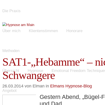
Die Praxis
Über mich
Klientenstimmen
Honorare
Methoden
SAT1-„Hebamme“ – nic
Übersicht
Hypnose
Emotional Freedom Technique
Schwangere
26.03.2014 von
Elman
in
Elmans Hypnose-Blog
Angebot
Gestern Abend, „Bügel-
und Dad…