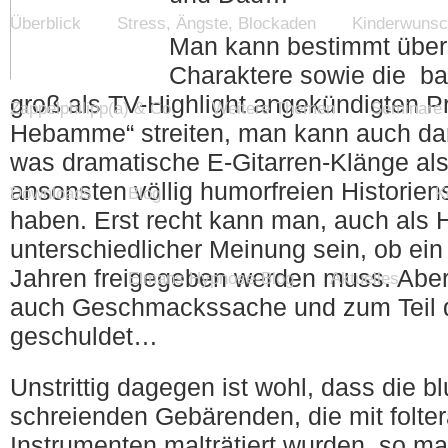
Überblick
Stress, Ängste, Blockaden
Kinderwuns
Man kann bestimmt über 
Charaktere sowie die ba
groß als TV-Highlight angekündigten P
Zappelphilipp(a) & Co.
Weitere Themen
Seminare
Hebamme“ streiten, man kann auch dar
was dramatische E-Gitarren-Klänge als
ansonsten völlig humorfreien Historie
Downloads
Blog
K
haben. Erst recht kann man, auch als 
unterschiedlicher Meinung sein, ob ein
Jahren freigegeben werden muss. Aber 
Elmans Hypnose-Blog
Aktuelles
auch Geschmackssache und zum Teil 
geschuldet…
Unstrittig dagegen ist wohl, dass die b
schreienden Gebärenden, die mit folte
Instrumenten malträtiert wurden, so 