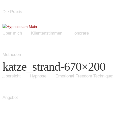
Die Praxis
Über mich
Klientenstimmen
Honorare
Methoden
katze_strand-670×200
Übersicht
Hypnose
Emotional Freedom Technique
Angebot