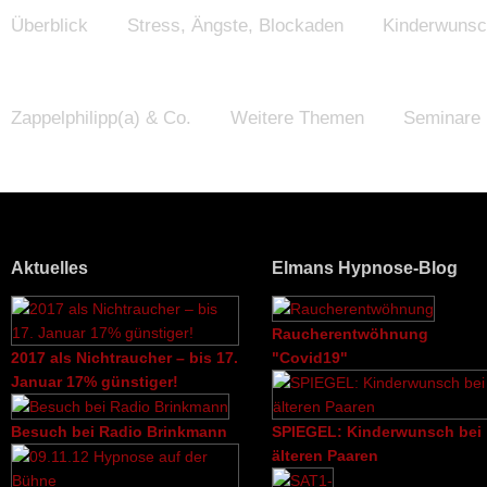
Überblick
Stress, Ängste, Blockaden
Kinderwuns
Zappelphilipp(a) & Co.
Weitere Themen
Seminare
Downloads
Blog
K
Aktuelles
Elmans Hypnose-Blog
Elmans Hypnose-Blog
Aktuelles
Raucherentwöhnung
2017 als Nichtraucher – bis 17.
"Covid19"
Januar 17% günstiger!
Besuch bei Radio Brinkmann
SPIEGEL: Kinderwunsch bei
älteren Paaren