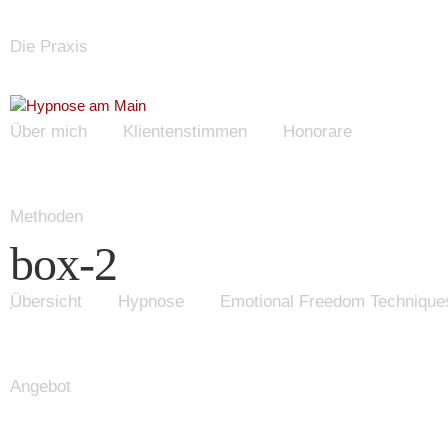
Die Praxis
Über mich
Klientenstimmen
Honorare
Methoden
box-2
Übersicht
Hypnose
Emotional Freedom Technique
Angebot