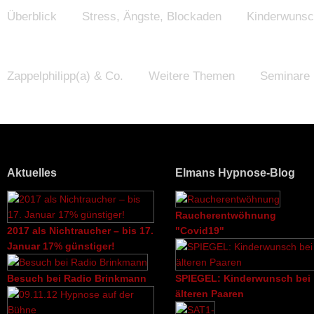
Überblick
Stress, Ängste, Blockaden
Kinderwuns
Zappelphilipp(a) & Co.
Weitere Themen
Seminare
Downloads
Blog
K
Aktuelles
Elmans Hypnose-Blog
Elmans Hypnose-Blog
Aktuelles
Raucherentwöhnung
2017 als Nichtraucher – bis 17.
"Covid19"
Januar 17% günstiger!
Besuch bei Radio Brinkmann
SPIEGEL: Kinderwunsch bei
älteren Paaren