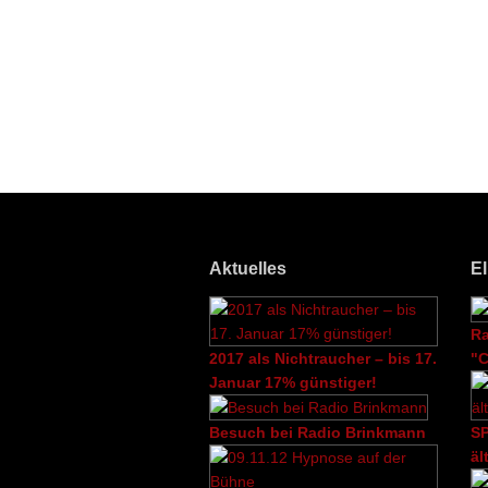
Aktuelles
E
R
2017 als Nichtraucher – bis 17.
"C
Januar 17% günstiger!
Besuch bei Radio Brinkmann
SP
äl