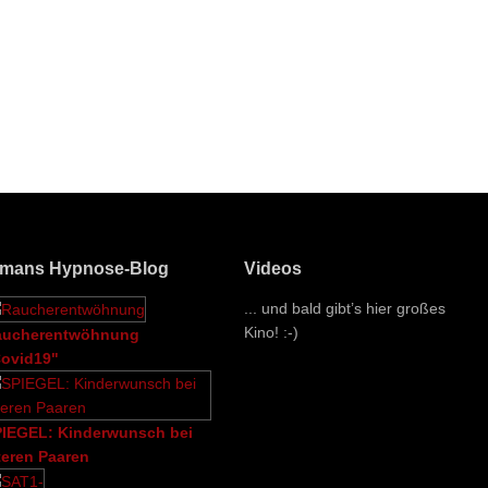
lmans Hypnose-Blog
Videos
... und bald gibt’s hier großes
Kino! :-)
aucherentwöhnung
ovid19"
IEGEL: Kinderwunsch bei
teren Paaren