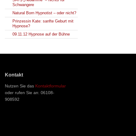
Schwangere
Natural Born Hypnotist – oder nicht?
Prinzessin Kate: sanfte Geburt mit
Hypnose?
09.11.12 Hypnose auf der Bühne
Kontakt
Nutzen Sie das
Kontaktformular
oder rufen Sie an: 06108-
908592